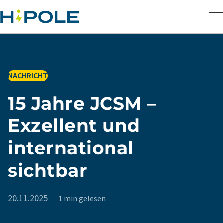
Skip to main content
T
IN
NACHRICHT
15 Jahre JCSM –
Exzellent und
international
sichtbar
20.11.2025
1 min gelesen