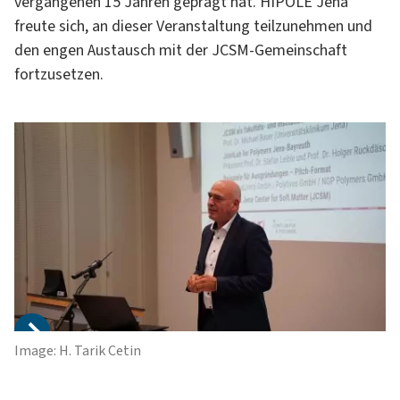
vergangenen 15 Jahren geprägt hat. HIPOLE Jena
freute sich, an dieser Veranstaltung teilzunehmen und
den engen Austausch mit der JCSM-Gemeinschaft
fortzusetzen.
Image: H. Tarik Cetin
Im