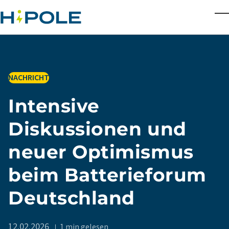
Skip to main content
T
IN
NACHRICHT
Intensive
Diskussionen und
neuer Optimismus
beim Batterieforum
Deutschland
12.02.2026
1 min gelesen