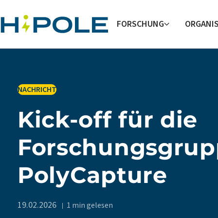
Skip to main content
FORSCHUNG
ORGANI
IN
NACHRICHT
Kick-off für die
Forschungsgrup
PolyCapture
19.02.2026
1 min gelesen