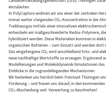
Landesentwicklungsgesellschaft (LEG) Thüringen zusam
einzuläuten.
In PolyCapture widmen wir uns einer der zentralen Her
immer weiter steigenden CO₂-Konzentration in der Atmo
Treibhausgas mittels einer innovativen elektrochemis
entwickeln wir maßgeschneiderte Redox-Polymere, die
hybridisiert werden. Diese Materialien kommen in elekt
organischen Batterien – zum Einsatz und werden dort 
Das eingefangene CO₂ wird anschließend foto- und ele
neue nachhaltige Wertstoffe zu erzeugen. Ergänzend u
Modellierungen und Moleküldynamik-Simulationen das Ma
Einblicke in die zugrundeliegenden Mechanismen.
Wir bedanken uns herzlich beim Freistaat Thüringen un
Förderung – und freuen uns darauf, in den kommende
CO₂-Abscheidung und -Verwertung zu beschreiten!