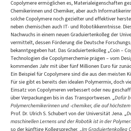
Copolymere ermöglichen es, Materialeigenschaften gezi
Chemikerinnen und Chemiker, aber auch Informatikerin
solche Copolymere noch gezielter und effektiver herste
neben chemischen auch IT- und Robotikkenntnisse. Di
Nachwuchs in einem neuen Graduiertenkolleg der Unive
vermittelt, dessen Förderung die Deutsche Forschungsg
bekanntgegeben hat. Das Graduiertenkolleg „Coin – Copo
Technologien die Copolymerchemie prägen – vom Desi
kommenden Jahr mit über fünf Millionen Euro für zunäc
Ein Beispiel für Copolymere sind die aus den meisten
Für sie gibt es bereits den idealen Polymermix, doch v
Einsatz von Copolymeren verbessert oder neu geschaff
über Verpackungen bis in das Transportwesen. „
Dafür b
Polymerchemikerinnen und -chemiker, die auf höchstem
Prof. Dr. Ulrich S. Schubert von der Universität Jena. „
Do
maschinellen Lernens und der Robotik ist in der Polymerf
so der künftige Kollegsprecher. „
Im Graduiertenkolleg C