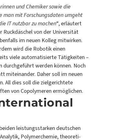
erinnen und Chemiker sowie die
ie man mit Forschungs­daten umgeht
ie IT nutzbar zu machen
“, erläutert
ger Ruckdäschel von der Universität
benfalls im neuen Kolleg mitwirken.
rdem wird die Ro­botik einen
its viele automatisierte Tätigkeiten –
rn durchgeführt werden können. Noch
att miteinander. Daher soll im neuen
All dies soll die zielgerichtete
aften von Copolymeren ermöglichen.
international
 beiden leistungsstarken deutschen
nalytik, Polymerchemie, theoreti­