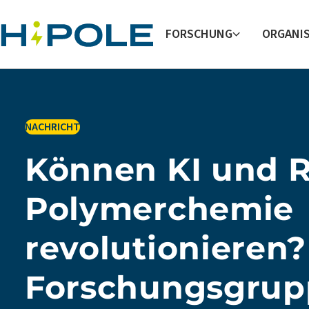
Skip to main content
FORSCHUNG
ORGANI
IN
NACHRICHT
Können KI und R
Polymerchemie
revolutionieren
Forschungsgrupp