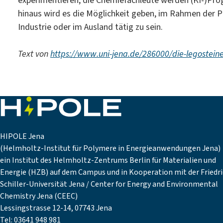
experimentieren, die Chemiefachleute werden (KI-)Pro
hinaus wird es die Möglichkeit geben, im Rahmen der P
Industrie oder im Ausland tätig zu sein.
Text von
https://www.uni-jena.de/286000/die-legostei
HIPOLE Jena
(Helmholtz-Institut für Polymere in Energieanwendungen Jena)
ein Institut des Helmholtz-Zentrums Berlin für Materialien und
Energie (HZB) auf dem Campus und in Kooperation mit der Friedri
Schiller-Universität Jena / Center for Energy and Environmental
Chemistry Jena (CEEC)
Lessingstrasse 12-14, 07743 Jena
Tel: 03641 948 981