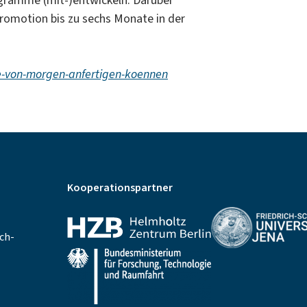
gramme (mit-)entwickeln. Darüber
romotion bis zu sechs Monate in der
ne-von-morgen-anfertigen-koennen
Kooperationspartner
ch-