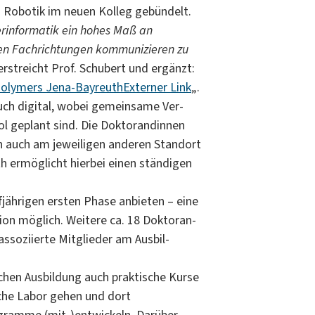
 Robotik im neuen Kolleg gebündelt.
rinformatik ein hohes Maß an
 den Fachrichtungen kommunizieren zu
erstreicht Prof. Schubert und ergänzt:
 Polymers Jena-Bayreuth
Externer Link
„.
auch digital, wobei gemeinsame Ver­
l geplant sind. Die Doktorandinnen
n auch am jeweiligen anderen Standort
th ermöglicht hierbei einen ständigen
fjährigen ersten Phase anbieten – eine
tion möglich. Weitere ca. 18 Doktoran­
assoziierte Mitglieder am Ausbil­
chen Ausbildung auch praktische Kurse
che Labor gehen und dort