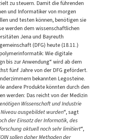
elt zu steuern. Damit die führenden
nen und Informa­tiker von morgen
llen und testen kön­nen, benötigen sie
ese werden dem wissenschaftlichen
rsitäten Jena und Bayreuth
e­meinschaft (DFG) heute (18.11.)
lymerinformatik: Wie digi­ta­le
gn bis zur Anwendung“ wird ab dem
hst fünf Jahre von der DFG gefördert.
 Kinderzimmern bekannten Legosteine.
iele andere Produkte könnten durch den
en werden: Das reicht von der Medizin
enötigen Wissenschaft und Industrie
 Niveau ausgebildet wur­den
“, sagt
ch der Einsatz der Infor­matik, des
orschung aktuell noch sehr limitiert
“,
OIN sollen daher Me­thoden der