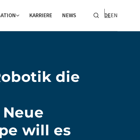
SATION
KARRIERE
NEWS
DE
EN
Search
obotik die
? Neue
e will es