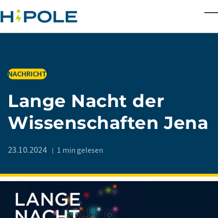
Skip to main content
T
IN
NACHRICHT
Lange Nacht der
Wissenschaften Jena
23.10.2024
1 min gelesen