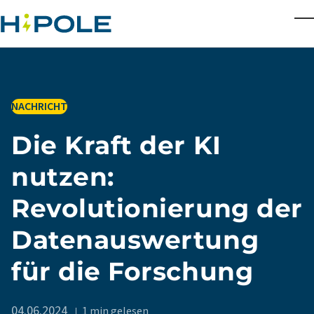
Skip to main content
T
IN
NACHRICHT
Die Kraft der KI
nutzen:
Revolutionierung der
Datenauswertung
für die Forschung
04.06.2024
1 min gelesen